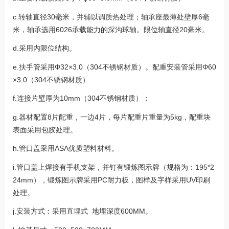
c.转轴直径30毫米，并辅以调质热处理；轴承座最薄处壁厚6毫
米，轴承选用6026承载能力的深沟球轴。限位轴直径20毫米。
d.采用内限位结构。
e.扶手管采用Φ32×3.0（304不锈钢材质）。配重安装管采用Φ60
×3.0（304不锈钢材质）.
f.连接片壁厚为10mm（304不锈钢材质）；
g.器材配置8片配重，一边4片，每片配重片重量为5kg，配重块
表面采用包胶处理。
h.管口盖采用ASA优质塑料材料。
i.管口盖上焊接有手机支架，并钉有锻炼图示牌（规格为：195*2
24mm），锻炼图示牌采用PC耐力板，图样及字样采用UV印刷
处理。
j.安装方式：采用直埋式 地埋深度600MM。