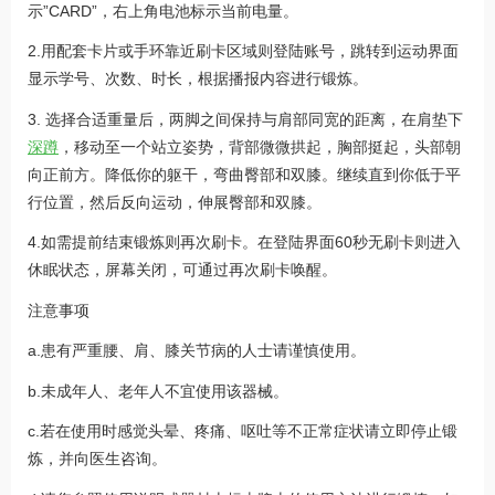
示”CARD”，右上角电池标示当前电量。
2.用配套卡片或手环靠近刷卡区域则登陆账号，跳转到运动界面
显示学号、次数、时长，根据播报内容进行锻炼。
3. 选择合适重量后，两脚之间保持与肩部同宽的距离，在肩垫下
深蹲
，移动至一个站立姿势，背部微微拱起，胸部挺起，头部朝
向正前方。降低你的躯干，弯曲臀部和双膝。继续直到你低于平
行位置，然后反向运动，伸展臀部和双膝。
4.如需提前结束锻炼则再次刷卡。在登陆界面60秒无刷卡则进入
休眠状态，屏幕关闭，可通过再次刷卡唤醒。
注意事项
a.患有严重腰、肩、膝关节病的人士请谨慎使用。
b.未成年人、老年人不宜使用该器械。
c.若在使用时感觉头晕、疼痛、呕吐等不正常症状请立即停止锻
炼，并向医生咨询。