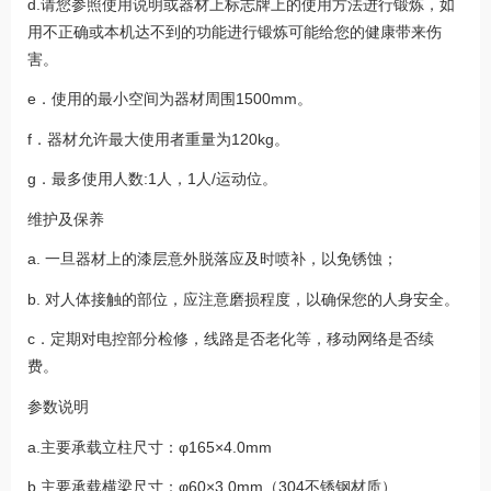
d.请您参照使用说明或器材上标志牌上的使用方法进行锻炼，如
用不正确或本机达不到的功能进行锻炼可能给您的健康带来伤
害。
e．使用的最小空间为器材周围1500mm。
f．器材允许最大使用者重量为120kg。
g．最多使用人数:1人，1人/运动位。
维护及保养
a. 一旦器材上的漆层意外脱落应及时喷补，以免锈蚀；
b. 对人体接触的部位，应注意磨损程度，以确保您的人身安全。
c．定期对电控部分检修，线路是否老化等，移动网络是否续
费。
参数说明
a.主要承载立柱尺寸：φ165×4.0mm
b.主要承载横梁尺寸：φ60×3.0mm（304不锈钢材质）