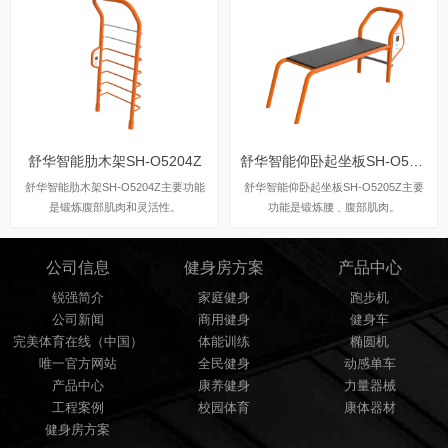
舒华智能肋木架SH-O5204Z
舒华智能仰卧起坐板SH-O5205Z
舒华智能肋木架SH-O5204Z主要功能
舒华智能仰卧起坐板SH-O5205Z主要
是锻炼腹部肌肉和灵活性。
功能是锻炼腰﹑腹部肌肉。
公司信息
健身房方案
产品中心
锐强简介
家庭健身
跑步机
公司新闻
商用健身
健身车
完美体育在线（中国）
体能训练
椭圆机
唯一官方网站
全民健身
动感单车
产品中心
康养健身
力量器械
工程案例
校园体育
康体器材
健身房方案