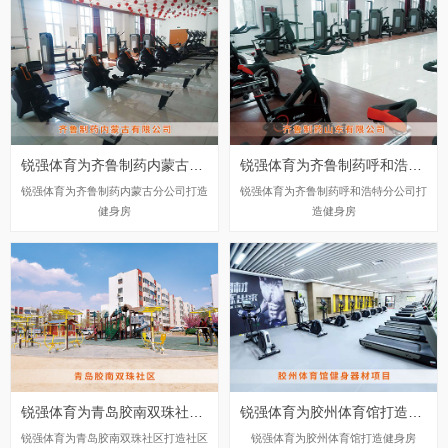
锐强体育为​齐鲁制药内蒙古分公司打造健身房
​锐强体育为齐鲁制药呼和浩特分公司打造健身房
锐强体育为​齐鲁制药内蒙古分公司打造
​锐强体育为齐鲁制药呼和浩特分公司打
健身房
造健身房
锐强体育为青岛胶南双珠社区打造社区健身广场
​锐强体育为胶州体育馆打造的健身房
锐强体育为青岛胶南双珠社区打造社区
​锐强体育为胶州体育馆打造健身房