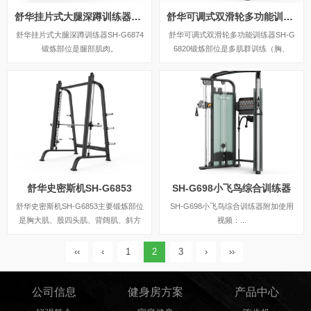
舒华挂片式大腿深蹲训练器SH-G6874
舒华可调式双滑轮多功能训练器SH-G6820
舒华挂片式大腿深蹲训练器SH-G6874
舒华可调式双滑轮多功能训练器SH-G
锻炼部位是腿部肌肉。
6820锻炼部位是多肌群训练（胸、
肩、背、腿、腹）。
舒华史密斯机SH-G6853
SH-G698小飞鸟综合训练器
舒华史密斯机SH-G6853主要锻炼部位
SH-G698小飞鸟综合训练器附加使用
是胸大肌、股四头肌、背阔肌、斜方
视频：...
肌、三角肌后束、肱二头肌、肱三头
肌、大小圆肌。
‹‹
‹
1
2
3
›
››
公司信息
健身房方案
产品中心