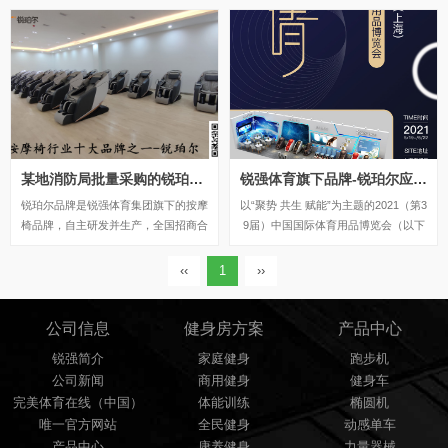
拟中医人手开合夹、捏、揉、推等按摩
手法，尽情释放身体疲惫，升级降噪直
流纯铜无刷电机，重量更轻，无线，携
带更方便，大面积热敷，热力柔和渗透
舒缓。
某地消防局批量采购的锐珀尔按摩椅A6L-6
锐强体育旗下品牌-锐珀尔应邀参加2021年5月19日-22日的上海体博会
锐珀尔品牌是锐强体育集团旗下的按摩
以“聚势 共生 赋能”为主题的2021（第3
椅品牌，自主研发并生产，全国招商合
9届）中国国际体育用品博览会（以下
作。
简称2021体博会）将于2021年5月19-2
2日继续在国家会展中心（上海）举
‹‹
1
››
办，锐强体育旗下品牌—锐珀尔在2.1B
206展位欢迎体育爱好者及运营商莅临
公司信息
健身房方案
参观。
产品中心
锐强简介
家庭健身
跑步机
公司新闻
商用健身
健身车
完美体育在线（中国）
体能训练
椭圆机
唯一官方网站
全民健身
动感单车
产品中心
康养健身
力量器械