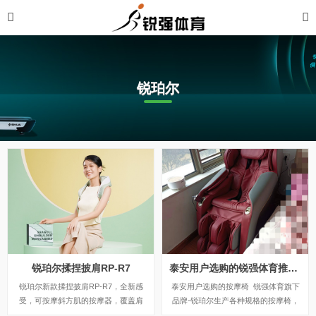
锐珀尔
锐珀尔揉捏披肩RP-R7
泰安用户选购的锐强体育推荐的按摩椅
锐珀尔新款揉捏披肩RP-R7，全新感
泰安用户选购的按摩椅 锐强体育旗下
受，可按摩斜方肌的按摩器，覆盖肩
品牌-锐珀尔生产各种规格的按摩椅，
颈，将中医揉捏技术与数字化融合，模
期待您的选择！...